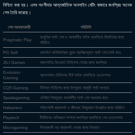
নিশ্চিত করা হয়। এসব অংশীদার আন্তর্জাতিক অনলাইন বেটিং বাজারে জনপ্রিয় অনেক
গেম তৈরি করেছে।
গেম সরবরাহকারী
পরিচিতি
আধুনিক স্লট গেম ও আকর্ষণীয় লাইভ ক্যাসিনো সিস্টেমের জন্য
Pragmatic Play
পরিচিত
PG Soft
মোবাইল অপ্টিমাইজড সুন্দর গ্রাফিক্সযুক্ত স্লট গেম তৈরি করে
JILI Games
দ্রুতগতির রিওয়ার্ড-ভিত্তিক গেমের জন্য জনপ্রিয়
Evolution
প্রফেশনাল টেবিলসহ শীর্ষ লাইভ ক্যাসিনো ডেভেলপার
Gaming
CQ9 Gaming
বিভিন্ন স্টাইলের জন্য উপযুক্ত বহুমুখী স্লট সংগ্রহ
Spadegaming
এশিয়ান থিমযুক্ত আকর্ষণীয় স্লট গেম সরবরাহ করে
Habanero
শক্তিশালী জ্যাকপট ও জীবন্ত ভিজ্যুয়াল ইফেক্টের জন্য পরিচিত
Playtech
দীর্ঘদিনের অভিজ্ঞতা সম্পন্ন জনপ্রিয় ক্যাসিনো গেম ডেভেলপার
Microgaming
বিশ্বব্যাপী বড় জ্যাকপট গেমের জন্য বিখ্যাত