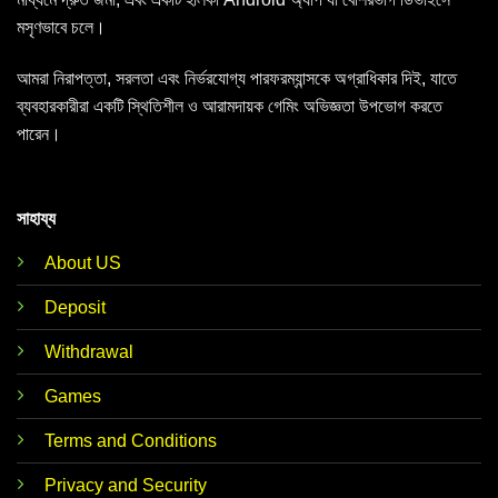
মসৃণভাবে চলে।
আমরা নিরাপত্তা, সরলতা এবং নির্ভরযোগ্য পারফরম্যান্সকে অগ্রাধিকার দিই, যাতে
ব্যবহারকারীরা একটি স্থিতিশীল ও আরামদায়ক গেমিং অভিজ্ঞতা উপভোগ করতে
পারেন।
সাহায্য
About US
Deposit
Withdrawal
Games
Terms and Conditions
Privacy and Security