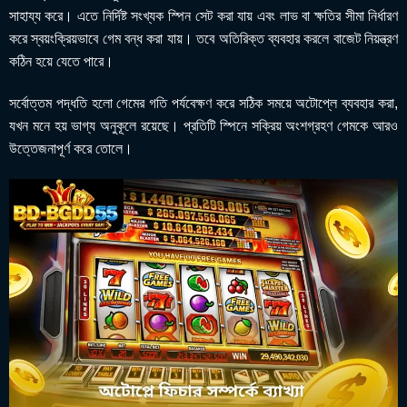
সাহায্য করে। এতে নির্দিষ্ট সংখ্যক স্পিন সেট করা যায় এবং লাভ বা ক্ষতির সীমা নির্ধারণ
করে স্বয়ংক্রিয়ভাবে গেম বন্ধ করা যায়। তবে অতিরিক্ত ব্যবহার করলে বাজেট নিয়ন্ত্রণ
কঠিন হয়ে যেতে পারে।
সর্বোত্তম পদ্ধতি হলো গেমের গতি পর্যবেক্ষণ করে সঠিক সময়ে অটোপ্লে ব্যবহার করা,
যখন মনে হয় ভাগ্য অনুকূলে রয়েছে। প্রতিটি স্পিনে সক্রিয় অংশগ্রহণ গেমকে আরও
উত্তেজনাপূর্ণ করে তোলে।