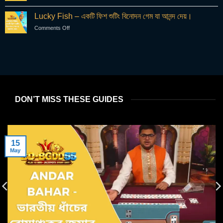
Rooster
কোটি
Rumble
Lucky Fish – একটি ফিশ শুটিং বিনোদন গেম যা আনন্দ দেয়।
টাকার
–
জ্যাকপট
Comments Off
on
সুপার
জেতার
Lucky
জ্যাকপটসহ
কৌশল
Fish
মোরগ
ও
–
লড়াইয়ের
রহস্য।
একটি
অ্যারেনা
ফিশ
শুটিং
বিনোদন
গেম
DON’T MISS THESE GUIDES
যা
আনন্দ
দেয়।
15
May