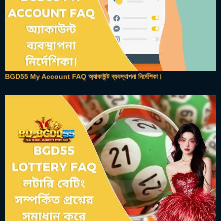
BGD55 My Account FAQ অ্যাকাউন্ট ব্যবস্থাপনা নির্দেশিকা।