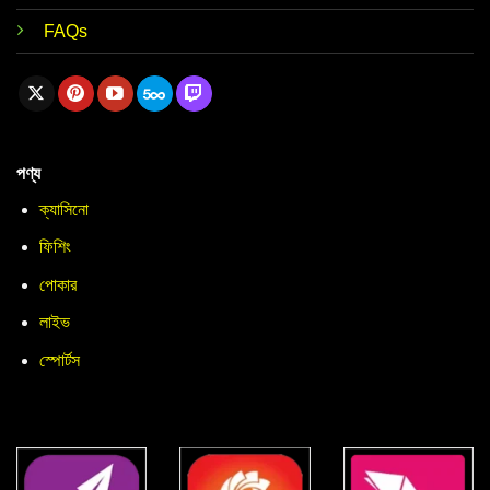
FAQs
পণ্য
ক্যাসিনো
ফিশিং
পোকার
লাইভ
স্পোর্টস