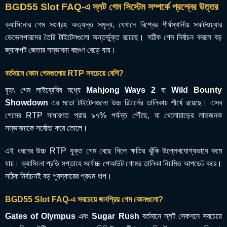
BGD55 Slot FAQ-এ স্লট গেম সিস্টেম সম্পর্কে প্রশ্নের উত্তর
ক্যাসিনোর গেম সংগ্রহ অত্যন্ত সমৃদ্ধ, যেখানে বিশ্বের শীর্ষস্থানীয় সফটওয়্যার
ডেভেলপারদের তৈরি টাইটেলগুলো অন্তর্ভুক্ত রয়েছে। সঠিক গেম নির্বাচন করলে বড়
জ্যাকপট জেতার সম্ভাবনা বহুগুণ বেড়ে যায়।
বর্তমানে কোন গেমগুলোর RTP সবচেয়ে বেশি?
বৃহৎ গেম লাইব্রেরির মধ্যে
Mahjong Ways 2
বা
Wild Bounty
Showdown
এর মতো টাইটেলগুলো উচ্চ রিটার্নের তালিকায় শীর্ষে রয়েছে। এসব
গেমের RTP সাধারণত প্রায় ৯৭% পর্যন্ত পৌঁছে, যা খেলোয়াড়ের লাভজনক
সম্ভাবনাকে সর্বোচ্চ করে তোলে।
এই ধরনের উচ্চ RTP যুক্ত গেম বেছে নিলে ক্ষতির ঝুঁকি উল্লেখযোগ্যভাবে কমে
যায়। ক্যাসিনো প্রতি সপ্তাহে সর্বোচ্চ পেআউট গেমের তালিকা নিয়মিত আপডেট করে।
সঠিক নির্বাচনই বড় পুরস্কারের প্রথম ধাপ।
BGD55 Slot FAQ-এ সবচেয়ে জনপ্রিয় গেম কোনগুলো?
Gates of Olympus
এবং
Sugar Rush
বর্তমানে স্লট সেকশনে সবচেয়ে