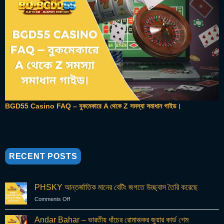
BGD55 Casino FAQ – বুকমেকারে A থেকে Z সমস্যা সমাধান গাইড।
RECENT POSTS
PHSKY আন্তর্জাতিক মানের বেটিং জগতে উচ্ছ্বাস তৈরি করেছে
Comments Off
on
PHSKY
আন্তর্জাতিক
Andar Bahar – ভারতীয় ধাঁচের রোমাঞ্চকর জুয়ার কার্ড গেম