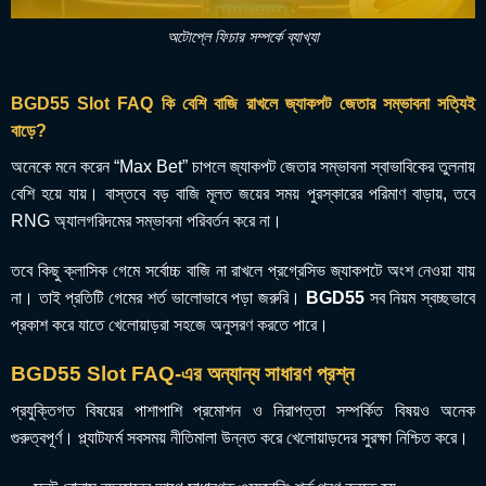
অটোপ্লে ফিচার সম্পর্কে ব্যাখ্যা
BGD55 Slot FAQ কি বেশি বাজি রাখলে জ্যাকপট জেতার সম্ভাবনা সত্যিই
বাড়ে?
অনেকে মনে করেন “Max Bet” চাপলে জ্যাকপট জেতার সম্ভাবনা স্বাভাবিকের তুলনায়
বেশি হয়ে যায়। বাস্তবে বড় বাজি মূলত জয়ের সময় পুরস্কারের পরিমাণ বাড়ায়, তবে
RNG অ্যালগরিদমের সম্ভাবনা পরিবর্তন করে না।
তবে কিছু ক্লাসিক গেমে সর্বোচ্চ বাজি না রাখলে প্রগ্রেসিভ জ্যাকপটে অংশ নেওয়া যায়
না। তাই প্রতিটি গেমের শর্ত ভালোভাবে পড়া জরুরি।
BGD55
সব নিয়ম স্বচ্ছভাবে
প্রকাশ করে যাতে খেলোয়াড়রা সহজে অনুসরণ করতে পারে।
BGD55 Slot FAQ-এর অন্যান্য সাধারণ প্রশ্ন
প্রযুক্তিগত বিষয়ের পাশাপাশি প্রমোশন ও নিরাপত্তা সম্পর্কিত বিষয়ও অনেক
গুরুত্বপূর্ণ। প্ল্যাটফর্ম সবসময় নীতিমালা উন্নত করে খেলোয়াড়দের সুরক্ষা নিশ্চিত করে।