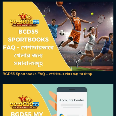
BGD55 Sportbooks FAQ – পেশাদারভাবে খেলার জন্য সমাধানসমূহ