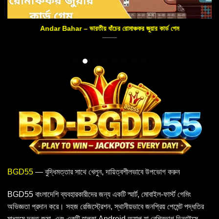
রতীয় ধাঁচের রোমাঞ্চকর জুয়ার কার্ড গেম
Vave Casino – বাং
BGD55
— বুদ্ধিমত্তার সাথে খেলুন, দায়িত্বশীলভাবে উপভোগ করুন
BGD55 বাংলাদেশি ব্যবহারকারীদের জন্য একটি স্মার্ট, মোবাইল-ফার্স্ট গেমিং
অভিজ্ঞতা প্রদান করে। সহজ রেজিস্ট্রেশন, স্থানীয়ভাবে জনপ্রিয় পেমেন্ট পদ্ধতির
মাধ্যমে দ্রুত জমা, এবং একটি হালকা Android অ্যাপ যা বেশিরভাগ ডিভাইসে