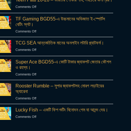
–
জুয়ার
Comments Off
on
বাংলাদেশে
কার্ড
Teen
শীর্ষ
গেম
Patti
বেটিং
TF Gaming BGD55-এ উচ্চমানের অভিজাত ই-স্পোর্টস
20-
অভিজ্ঞতা
বেটিং স্লট।
20
উপভোগ
Comments Off
on
–
করুন
TF
ভারতীয়
Gaming
পোকার
TCG SEA আন্তর্জাতিক মানের অনলাইন লটারি প্ল্যাটফর্ম।
BGD55-
শীর্ষ,
Comments Off
on
এ
সবচেয়ে
TCG
উচ্চমানের
জনপ্রিয়।
SEA
Super Ace BGD55-এ কোটি টাকার জ্যাকপট জেতার কৌশল
অভিজাত
আন্তর্জাতিক
ই-
ও রহস্য।
মানের
স্পোর্টস
Comments Off
on
অনলাইন
বেটিং
Super
লটারি
স্লট।
Ace
প্ল্যাটফর্ম।
Rooster Rumble – সুপার জ্যাকপটসহ মোরগ লড়াইয়ের
BGD55-
অ্যারেনা
এ
Comments Off
on
কোটি
Rooster
টাকার
Rumble
Lucky Fish – একটি ফিশ শুটিং বিনোদন গেম যা আনন্দ দেয়।
জ্যাকপট
–
জেতার
Comments Off
on
সুপার
কৌশল
Lucky
জ্যাকপটসহ
ও
Fish
মোরগ
রহস্য।