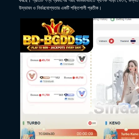
করছে। প্রতিটি পণ্য প্রকাশের পরই কমিউনিটিতে ব্যাপক সাড়া ফেলে, উন্নত গ্র
উদ্ভাবন ও নির্ভরযোগ্যতার একটি শক্তিশালী প্রতীক।