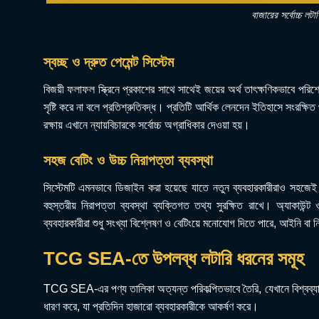
বাজারের সর্বোচ্চ লটা
স্বচ্ছ ও দ্রুত পেমেন্ট সিস্টেম
বিজয়ী ফলাফল স্ক্রিনে প্রকাশের সাথে সাথেই জয়ের অর্থ তাৎক্ষণিকভাবে পর
সৃষ্টি করে না বলে প্রতিশ্রুতিবদ্ধ। প্রতিটি আর্থিক লেনদেন ইতিহাসে সংরক্
রক্ষায় এখানে ন্যায়বিচারকে সর্বোচ্চ অগ্রাধিকার দেওয়া হয়।
সহজ বেটিং ও উচ্চ নিরাপত্তা ব্যবস্থা
সিস্টেমটি এমনভাবে ডিজাইন করা হয়েছে যাতে নতুন ব্যবহারকারীরাও সহজেই
বহুস্তরীয় নিরাপত্তা ব্যবস্থা ব্যক্তিগত তথ্য সুরক্ষিত রাখে। অ্যাকাউ
ব্যবহারকারীরা শুধু সংখ্যা বিশ্লেষণ ও বেটিংয়ে মনোযোগ দিতে পারে, আইনি বা ন
TCG SEA-তে উপলব্ধ লটারি ধরনের সমূহ
TCG SEA-এর পণ্য তালিকা অত্যন্ত পরিকল্পিতভাবে তৈরি, যেখানে বিশ্বব্যাপী ট্
ধারণ করে, যা প্রতিদিন হাজারো ব্যবহারকারীকে আকর্ষণ করে।