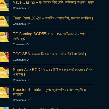
Bahar
উচ্ছ্বাস
Vave Casino – বাংলাদেশে শীর্ষ বেটিং অভিজ্ঞতা উপভোগ করুন
–
তৈরি
Comments Off
on
ভারতীয়
করেছে
Vave
ধাঁচের
Casino
রোমাঞ্চকর
Teen Patti 20-20 – ভারতীয় পোকার শীর্ষ, সবচেয়ে জনপ্রিয়।
–
জুয়ার
Comments Off
on
বাংলাদেশে
কার্ড
Teen
শীর্ষ
গেম
Patti
বেটিং
TF Gaming BGD55-এ উচ্চমানের অভিজাত ই-স্পোর্টস
20-
অভিজ্ঞতা
বেটিং স্লট।
20
উপভোগ
Comments Off
on
–
করুন
TF
ভারতীয়
Gaming
পোকার
TCG SEA আন্তর্জাতিক মানের অনলাইন লটারি প্ল্যাটফর্ম।
BGD55-
শীর্ষ,
Comments Off
on
এ
সবচেয়ে
TCG
উচ্চমানের
জনপ্রিয়।
SEA
Super Ace BGD55-এ কোটি টাকার জ্যাকপট জেতার কৌশল
অভিজাত
আন্তর্জাতিক
ই-
ও রহস্য।
মানের
স্পোর্টস
Comments Off
on
অনলাইন
বেটিং
Super
লটারি
স্লট।
Ace
প্ল্যাটফর্ম।
Rooster Rumble – সুপার জ্যাকপটসহ মোরগ লড়াইয়ের
BGD55-
অ্যারেনা
এ
Comments Off
on
কোটি
Rooster
টাকার
Rumble