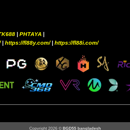
TK688
|
PHTAYA
|
/
|
https://fl88y.com/
|
https://fl88i.com/
Copyright 2026 ©
BGD55 bangladesh