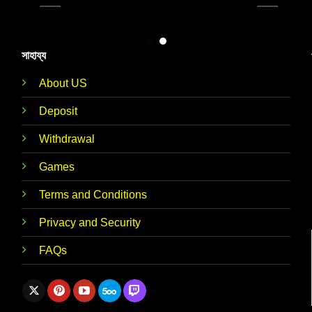
সাহায্য
About US
Deposit
Withdrawal
Games
Terms and Conditions
Privacy and Security
FAQs