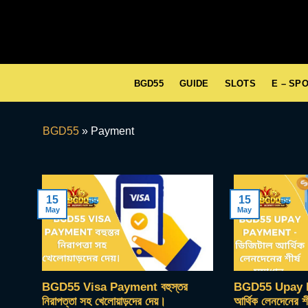
BGD55
GUIDE
SLOTS
E – SP
BGD55
»
Payment
15
15
May
May
BGD55 Visa Payment বহুস্তর
BGD55 Upay P
নিরাপত্তা সহ খেলোয়াড়দের দেয়।
আর্থিক লেনদেনের শী