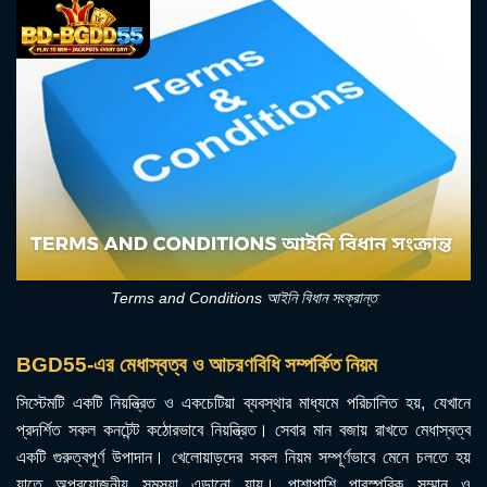
Terms and Conditions আইনি বিধান সংক্রান্ত
BGD55-এর মেধাস্বত্ব ও আচরণবিধি সম্পর্কিত নিয়ম
সিস্টেমটি একটি নিয়ন্ত্রিত ও একচেটিয়া ব্যবস্থার মাধ্যমে পরিচালিত হয়, যেখানে
প্রদর্শিত সকল কনটেন্ট কঠোরভাবে নিয়ন্ত্রিত। সেবার মান বজায় রাখতে মেধাস্বত্ব
একটি গুরুত্বপূর্ণ উপাদান। খেলোয়াড়দের সকল নিয়ম সম্পূর্ণভাবে মেনে চলতে হয়
যাতে অপ্রয়োজনীয় সমস্যা এড়ানো যায়। পাশাপাশি পারস্পরিক সম্মান ও