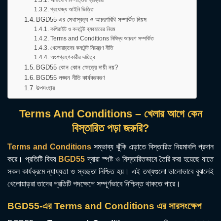
প্রযোজ্য আইনি ভিত্তি
BGD55-এর মেধাস্বত্ব ও আচরণবিধি সম্পর্কিত নিয়ম
কপিরাইট ও কনটেন্ট ব্যবহারের নিয়ম
Terms and Conditions নিষিদ্ধ আচরণ সম্পর্কিত
খেলোয়াড়দের কনটেন্ট নিয়ন্ত্রণ নীতি
অংশগ্রহণকারীর দায়িত্ব
BGD55 কোন কোন ক্ষেত্রে দায়ী নয়?
BGD55 লঙ্ঘন নীতি কার্যকরকরণ
উপসংহার
Terms And Conditions – খেলার আগে কেন
বিস্তারিত পড়া জরুরি?
Terms and Conditions
সম্ভাব্য ঝুঁকি এড়াতে বিস্তারিত নিয়মাবলি প্রদান
করে। প্রতিটি বিষয়
BGD55
দ্বারা স্পষ্ট ও বিস্তারিতভাবে তৈরি করা হয়েছে যাতে
সকল কার্যক্রমে ন্যায্যতা ও স্বচ্ছতা নিশ্চিত হয়। এই তথ্যগুলো ভালোভাবে বুঝলেই
খেলোয়াড়রা তাদের প্রতিটি পদক্ষেপে সম্পূর্ণভাবে নিশ্চিন্ত থাকতে পারে।
BGD55-এর Terms and Conditions এর সারসংক্ষেপ