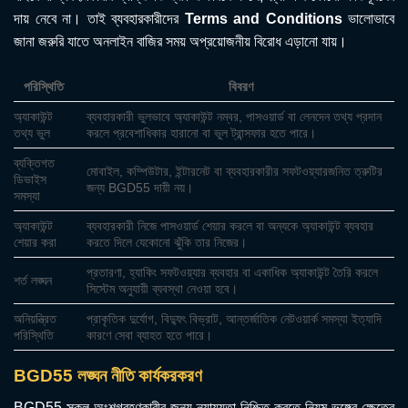
দায় নেবে না। তাই ব্যবহারকারীদের
Terms and Conditions
ভালোভাবে
জানা জরুরি যাতে অনলাইন বাজির সময় অপ্রয়োজনীয় বিরোধ এড়ানো যায়।
পরিস্থিতি
বিবরণ
অ্যাকাউন্ট
ব্যবহারকারী ভুলভাবে অ্যাকাউন্ট নম্বর, পাসওয়ার্ড বা লেনদেন তথ্য প্রদান
তথ্য ভুল
করলে প্রবেশাধিকার হারানো বা ভুল ট্রান্সফার হতে পারে।
ব্যক্তিগত
মোবাইল, কম্পিউটার, ইন্টারনেট বা ব্যবহারকারীর সফটওয়্যারজনিত ত্রুটির
ডিভাইস
জন্য BGD55 দায়ী নয়।
সমস্যা
অ্যাকাউন্ট
ব্যবহারকারী নিজে পাসওয়ার্ড শেয়ার করলে বা অন্যকে অ্যাকাউন্ট ব্যবহার
শেয়ার করা
করতে দিলে যেকোনো ঝুঁকি তার নিজের।
প্রতারণা, হ্যাকিং সফটওয়্যার ব্যবহার বা একাধিক অ্যাকাউন্ট তৈরি করলে
শর্ত লঙ্ঘন
সিস্টেম অনুযায়ী ব্যবস্থা নেওয়া হবে।
অনিয়ন্ত্রিত
প্রাকৃতিক দুর্যোগ, বিদ্যুৎ বিভ্রাট, আন্তর্জাতিক নেটওয়ার্ক সমস্যা ইত্যাদি
পরিস্থিতি
কারণে সেবা ব্যাহত হতে পারে।
BGD55 লঙ্ঘন নীতি কার্যকরকরণ
BGD55 সকল অংশগ্রহণকারীর জন্য ন্যায্যতা নিশ্চিত করতে নিয়ম ভঙ্গের ক্ষেত্রে