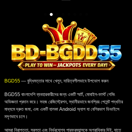
BGD55
— বুদ্ধিমত্তার সাথে খেলুন, দায়িত্বশীলভাবে উপভোগ করুন
BGD55 বাংলাদেশি ব্যবহারকারীদের জন্য একটি স্মার্ট, মোবাইল-ফার্স্ট গেমিং
অভিজ্ঞতা প্রদান করে। সহজ রেজিস্ট্রেশন, স্থানীয়ভাবে জনপ্রিয় পেমেন্ট পদ্ধতির
মাধ্যমে দ্রুত জমা, এবং একটি হালকা Android অ্যাপ যা বেশিরভাগ ডিভাইসে
মসৃণভাবে চলে।
আমরা নিরাপত্তা, সরলতা এবং নির্ভরযোগ্য পারফরম্যান্সকে অগ্রাধিকার দিই, যাতে