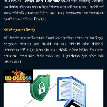
BGD55-এর
Terms and Conditions
-এর সকল বিষয়বস্তু খেলোয়াড়
এবং সিস্টেম পরিচালনার মধ্যে দায়িত্ব নির্ধারণের জন্য তৈরি করা হয়েছে। প্রতিটি শর্ত
বাস্তব পরিস্থিতি মোকাবেলার ভিত্তি প্রদান করে। অংশগ্রহণের সময় খেলোয়াড়কে
প্রকাশিত সকল শর্ত মেনে নিতে হয়।
শর্তাবলি প্রয়োগের উদ্দেশ্য
এই নিয়মাবলি ব্যবহারকারীর আচরণ নিয়ন্ত্রণ এবং পারস্পরিক যোগাযোগের সময় উদ্ভূত
সমস্যাগুলো সমাধানের জন্য প্রয়োগ করা হয়। পাশাপাশি অবৈধ পরিস্থিতি
মোকাবেলায়ও এটি ভিত্তি হিসেবে কাজ করে। প্রতিটি কার্যক্রম নির্ধারিত সীমার মধ্যে
থাকতে হয়। লঙ্ঘন ঘটলে সিস্টেম সহায়তা বন্ধ বা পূর্বে প্রদত্ত সুবিধা বাতিল করার
অধিকার রাখে।