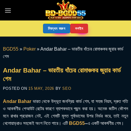
নিবন্ধন করুন
লগইন
BGD55
»
Poker
»
Andar Bahar – ভারতীয় ধাঁচের রোমাঞ্চকর জুয়ার কার্ড
গেম
Andar Bahar – ভারতীয় ধাঁচের রোমাঞ্চকর জুয়ার কার্ড
গেম
POSTED ON
15 MAY, 2026
BY
SEO
Andar Bahar
ভারত থেকে উদ্ভূত জনপ্রিয় কার্ড গেম, যা সহজ নিয়ম, দ্রুত গতি
ও আকর্ষণীয় পেআউট রেটের কারণে ব্যাপকভাবে পছন্দ করা হয়। অনেক জটিল কৌশল
মনে রাখার প্রয়োজন নেই, এই গেমটি মূলত পূর্বাভাসের উপর নির্ভর করে, তাই নতুন
খেলোয়াড়রাও সহজেই অংশ নিতে পারে। এটি
BGD55
–
এ একটি আকর্ষণীয় গেম।