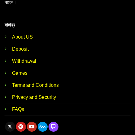
পারেন।
সাহায্য
About US
Deposit
Withdrawal
Games
Terms and Conditions
Privacy and Security
FAQs