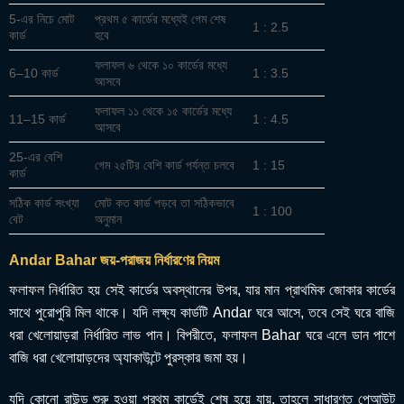
5-এর নিচে মোট
প্রথম ৫ কার্ডের মধ্যেই গেম শেষ
1 : 2.5
কার্ড
হবে
ফলাফল ৬ থেকে ১০ কার্ডের মধ্যে
6–10 কার্ড
1 : 3.5
আসবে
ফলাফল ১১ থেকে ১৫ কার্ডের মধ্যে
11–15 কার্ড
1 : 4.5
আসবে
25-এর বেশি
গেম ২৫টির বেশি কার্ড পর্যন্ত চলবে
1 : 15
কার্ড
সঠিক কার্ড সংখ্যা
মোট কত কার্ড পড়বে তা সঠিকভাবে
1 : 100
বেট
অনুমান
Andar Bahar জয়-পরাজয় নির্ধারণের নিয়ম
ফলাফল নির্ধারিত হয় সেই কার্ডের অবস্থানের উপর, যার মান প্রাথমিক জোকার কার্ডের
সাথে পুরোপুরি মিল থাকে। যদি লক্ষ্য কার্ডটি Andar ঘরে আসে, তবে সেই ঘরে বাজি
ধরা খেলোয়াড়রা নির্ধারিত লাভ পান। বিপরীতে, ফলাফল Bahar ঘরে এলে ডান পাশে
বাজি ধরা খেলোয়াড়দের অ্যাকাউন্টে পুরস্কার জমা হয়।
যদি কোনো রাউন্ড শুরু হওয়া প্রথম কার্ডেই শেষ হয়ে যায়, তাহলে সাধারণত পেআউট