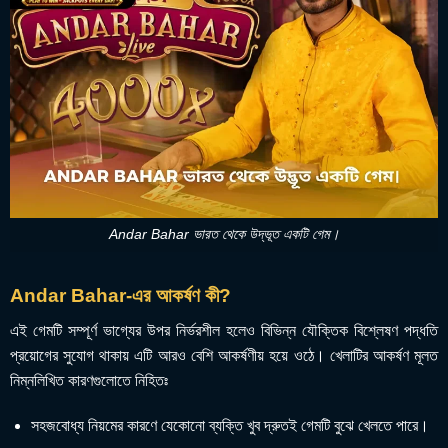
Andar Bahar ভারত থেকে উদ্ভূত একটি গেম।
Andar Bahar-এর আকর্ষণ কী?
এই গেমটি সম্পূর্ণ ভাগ্যের উপর নির্ভরশীল হলেও বিভিন্ন যৌক্তিক বিশ্লেষণ পদ্ধতি
প্রয়োগের সুযোগ থাকায় এটি আরও বেশি আকর্ষণীয় হয়ে ওঠে। খেলাটির আকর্ষণ মূলত
নিম্নলিখিত কারণগুলোতে নিহিতঃ
সহজবোধ্য নিয়মের কারণে যেকোনো ব্যক্তি খুব দ্রুতই গেমটি বুঝে খেলতে পারে।