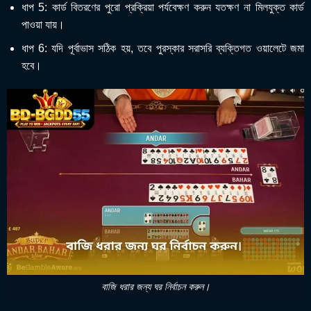
ধাপ 5: কার্ড বিতরণের পুরো প্রক্রিয়া পর্যবেক্ষণ করুন যতক্ষণ না মিলযুক্ত কার্ড
পাওয়া যায়।
ধাপ 6: যদি পূর্বাভাস সঠিক হয়, তবে পুরস্কার সরাসরি ব্যক্তিগত ওয়ালেটে জমা
হবে।
বাজি ধরার জন্য ঘর নির্বাচন করুন।