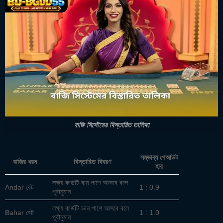
বাজি সিস্টেমের বিস্তারিত তালিকা
সম্ভাব্য পেআউট
বাজির ধরন
বিস্তারিত বিবরণ
হার
লক্ষ্য কার্ডটি বাম পাশে আসবে বলে
Andar বেট
1 : 0.9
পূর্বানুমান
লক্ষ্য কার্ডটি ডান পাশে আসবে বলে
Bahar বেট
1 : 1.0
পূর্বানুমান