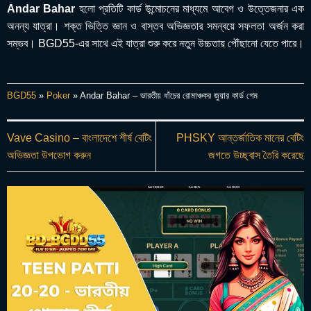
Andar Bahar
হলো প্রতিটি কার্ড উন্মোচনের মাধ্যমে আবেগ ও উত্তেজনার এক
অনন্য যাত্রা। শক্ত ভিত্তি জ্ঞান ও বাস্তব অভিজ্ঞতার সমন্বয়ে সফলতা অর্জন করা
সম্ভব। BGD55-এর সাথে এই যাত্রা শুরু করে নতুন উচ্চতায় পৌঁছানো যেতে পারে।
BGD55
»
Poker
»
Andar Bahar – ভারতীয় ধাঁচের রোমাঞ্চকর জুয়ার কার্ড গেম
Vave Casino – বাংলাদেশে শীর্ষ বেটিং
PHSKY আন্তর্জাতিক মানের বেটিং
অভিজ্ঞতা উপভোগ করুন
জগতে উচ্ছ্বাস তৈরি করেছে