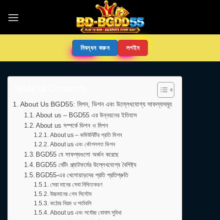
নিবন্ধন করুন
লগইন
Table of Contents
About Us BGD55: মিশন, ভিশন এবং উল্লেখযোগ্য সাফল্যসমূহ
About us – BGD55 এর উন্নয়নের ইতিহাস
About us সম্পর্কে ভিশন ও মিশন
About us – কমিউনিটির প্রতি মিশন
About us এবং কৌশলগত ভিশন
BGD55 যে সাফল্যগুলো অর্জন করেছে
BGD55 বেটিং প্ল্যাটফর্মের উল্লেখযোগ্য বৈশিষ্ট্য
BGD55-এর খেলোয়াড়দের প্রতি প্রতিশ্রুতি
সেরা মানের সেবা নিশ্চিতকরণ
উচ্চমানের গেম সিস্টেম
কঠোর নিয়ম ও শর্তাবলি
About us এবং সর্বোচ্চ বোনাস সুবিধা