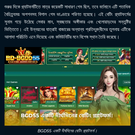
শুরুর দিকে প্ল্যাটফর্মটিতে মাত্র কয়েকটি সাধারণ গেম ছিল, তবে বর্তমানে এটি শতাধিক
বৈচিত্র্যময় অপশনসহ বিশাল গেম ভাণ্ডারে পরিণত হয়েছে। এই বেটিং প্ল্যাটফর্মের
সুনাম গড়ে উঠেছে সেবার মান, স্বচ্ছতার অঙ্গীকার এবং খেলোয়াড়দের সন্তুষ্টির
ভিত্তিতে। এই উন্নয়নের যাত্রাই বাজারের অন্যান্য প্রতিদ্বন্দ্বীদের তুলনায় এটিকে
আলাদা পরিচিতি এনে দিয়েছে এবং কমিউনিটির মনে বিশেষ স্থান তৈরি করেছে।
BGD55 একটি দীর্ঘদিনের বেটিং প্ল্যাটফর্ম।