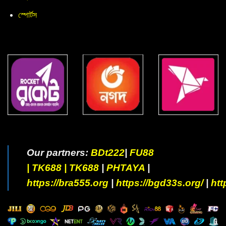
স্পোর্টস
Our partners:
BDt222
|
FU88
|
TK688
|
TK688
|
PHTAYA
|
https://bra555.org
|
https://bgd33s.org/
|
htt