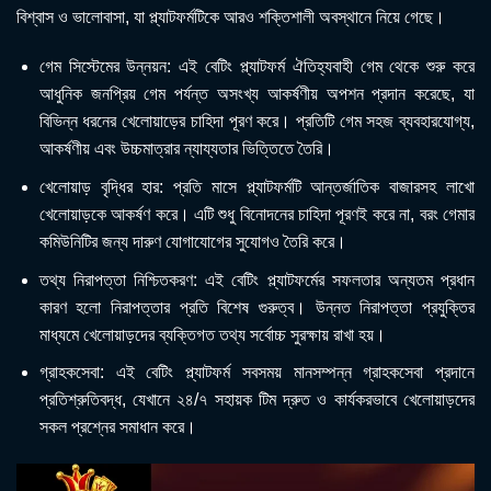
বিশ্বাস ও ভালোবাসা, যা প্ল্যাটফর্মটিকে আরও শক্তিশালী অবস্থানে নিয়ে গেছে।
গেম সিস্টেমের উন্নয়ন: এই বেটিং প্ল্যাটফর্ম ঐতিহ্যবাহী গেম থেকে শুরু করে
আধুনিক জনপ্রিয় গেম পর্যন্ত অসংখ্য আকর্ষণীয় অপশন প্রদান করেছে, যা
বিভিন্ন ধরনের খেলোয়াড়ের চাহিদা পূরণ করে। প্রতিটি গেম সহজ ব্যবহারযোগ্য,
আকর্ষণীয় এবং উচ্চমাত্রার ন্যায্যতার ভিত্তিতে তৈরি।
খেলোয়াড় বৃদ্ধির হার: প্রতি মাসে প্ল্যাটফর্মটি আন্তর্জাতিক বাজারসহ লাখো
খেলোয়াড়কে আকর্ষণ করে। এটি শুধু বিনোদনের চাহিদা পূরণই করে না, বরং গেমার
কমিউনিটির জন্য দারুণ যোগাযোগের সুযোগও তৈরি করে।
তথ্য নিরাপত্তা নিশ্চিতকরণ: এই বেটিং প্ল্যাটফর্মের সফলতার অন্যতম প্রধান
কারণ হলো নিরাপত্তার প্রতি বিশেষ গুরুত্ব। উন্নত নিরাপত্তা প্রযুক্তির
মাধ্যমে খেলোয়াড়দের ব্যক্তিগত তথ্য সর্বোচ্চ সুরক্ষায় রাখা হয়।
গ্রাহকসেবা: এই বেটিং প্ল্যাটফর্ম সবসময় মানসম্পন্ন গ্রাহকসেবা প্রদানে
প্রতিশ্রুতিবদ্ধ, যেখানে ২৪/৭ সহায়ক টিম দ্রুত ও কার্যকরভাবে খেলোয়াড়দের
সকল প্রশ্নের সমাধান করে।