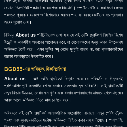
খেলোয়াড়রা সবসময় আকর্ষণীয় অফারের সুবিধা পেয়ে থাকেন, যেমন নতুন সদস্য
বোনাস, ডিপোজিট প্রচারণা ও ক্যাশব্যাক রিওয়ার্ড। স্পোর্টস বেটিং ও ক্যাসিনোর জন্য
প্রদত্ত পুরস্কার ব্যবস্থাও বিশেষভাবে গুরুত্ব পায়, যা ব্যবহারকারীদের বড় পুরস্কার
জয়ের সুযোগ দেয়।
বিভিন্ন
About us
পরিচিতিতেও দেখা যায় যে এই বেটিং প্ল্যাটফর্ম নিয়মিত বিশেষ
ইভেন্ট ও আকর্ষণীয় অফারের আয়োজন করে, যা খেলোয়াড়দের জন্য আরও উপভোগ্য
অভিজ্ঞতা তৈরি করে। এসব সুবিধা শুধু বেটের মূল্যই বাড়ায় না, বরং ব্যবহারকারীদের
বারবার অংশগ্রহণে উৎসাহিত করে।
BGD55-এর ভবিষ্যৎ দিকনির্দেশনা
About us
– এই বেটিং প্ল্যাটফর্ম বিশ্বাস করে যে পরিবর্তন ও উন্নয়নই
প্রতিযোগিতাপূর্ণ অনলাইন গেমিং বাজারে সফলতার মূল চাবিকাঠি। তাই প্ল্যাটফর্মটি
নতুন ফিচার উন্নয়ন, সেবার মান বৃদ্ধি এবং বাজার সম্প্রসারণের মাধ্যমে খেলোয়াড়দের
আরও ভালো অভিজ্ঞতা দিতে কাজ চালিয়ে যাবে।
ভবিষ্যতে এই বেটিং প্ল্যাটফর্ম আন্তর্জাতিক সহযোগিতা বাড়ানো, নতুন গেমিং ট্রেন্ড
গ্রহণ এবং ব্যবহারকারীদের সর্বোচ্চ অভিজ্ঞতা নিশ্চিত করার লক্ষ্য নিয়েছে। পাশাপাশি,