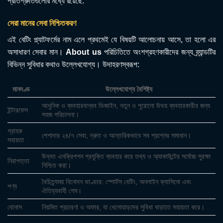
প্রতিশ্রুতিগুলোর মধ্যে রয়েছে:
সেরা মানের সেবা নিশ্চিতকরণ
এই বেটিং প্ল্যাটফর্মের নাম এলে প্রথমেই যে বিষয়টি আলোচনায় আসে, তা হলো এর
অসাধারণ সেবার মান।
About us
পরিচিতিতে অংশগ্রহণকারীদের জন্য ব্র্যান্ডটির
বিভিন্ন সুবিধার কথাও উল্লেখযোগ্য। উদাহরণস্বরূপ:
মানদণ্ড
উল্লেখযোগ্য বৈশিষ্ট্য
আধুনিক ও ব্যবহারবান্ধব ডিজাইন, নতুন ও পুরোনো উভয় ব্যবহারকারীর জন্য
ইন্টারফেস
সহজ পরিচালনা।
গ্রাহক
পেশাদার ২৪/৭ সেবা, দ্রুত ও আন্তরিকভাবে সব প্রশ্নের সমাধান।
সহায়তা
উন্নত এনক্রিপশন প্রযুক্তি ব্যবহার করে তথ্য ও অ্যাকাউন্টের সর্বোচ্চ সুরক্ষা
নিরাপত্তা
নিশ্চিত করা।
বৈচিত্র্যময় বিনোদন ভাণ্ডার: স্পোর্টস বেটিং, অনলাইন ক্যাসিনো এবং
পণ্য
ঐতিহ্যবাহী গেম।
বোনাস
নিয়মিত প্রচারণা ও অফার, যা খেলোয়াড়দের সুবিধা বাড়াতে সহায়তা করে।