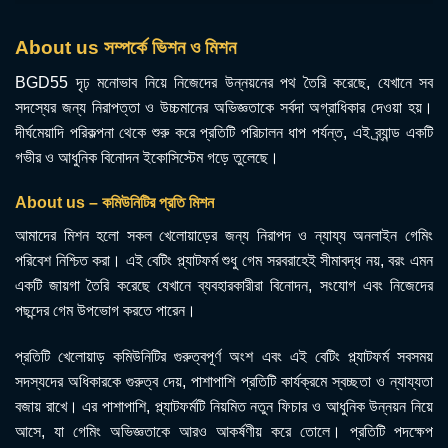
About us সম্পর্কে ভিশন ও মিশন
BGD55 দৃঢ় মনোভাব নিয়ে নিজেদের উন্নয়নের পথ তৈরি করেছে, যেখানে সব
সদস্যের জন্য নিরাপত্তা ও উচ্চমানের অভিজ্ঞতাকে সর্বদা অগ্রাধিকার দেওয়া হয়।
দীর্ঘমেয়াদি পরিকল্পনা থেকে শুরু করে প্রতিটি পরিচালন ধাপ পর্যন্ত, এই ব্র্যান্ড একটি
গভীর ও আধুনিক বিনোদন ইকোসিস্টেম গড়ে তুলেছে।
About us – কমিউনিটির প্রতি মিশন
আমাদের মিশন হলো সকল খেলোয়াড়ের জন্য নিরাপদ ও ন্যায্য অনলাইন গেমিং
পরিবেশ নিশ্চিত করা। এই বেটিং প্ল্যাটফর্ম শুধু গেম সরবরাহেই সীমাবদ্ধ নয়, বরং এমন
একটি জায়গা তৈরি করেছে যেখানে ব্যবহারকারীরা বিনোদন, সংযোগ এবং নিজেদের
পছন্দের গেম উপভোগ করতে পারেন।
প্রতিটি খেলোয়াড় কমিউনিটির গুরুত্বপূর্ণ অংশ এবং এই বেটিং প্ল্যাটফর্ম সবসময়
সদস্যদের অধিকারকে গুরুত্ব দেয়, পাশাপাশি প্রতিটি কার্যক্রমে স্বচ্ছতা ও ন্যায্যতা
বজায় রাখে। এর পাশাপাশি, প্ল্যাটফর্মটি নিয়মিত নতুন ফিচার ও আধুনিক উন্নয়ন নিয়ে
আসে, যা গেমিং অভিজ্ঞতাকে আরও আকর্ষণীয় করে তোলে। প্রতিটি পদক্ষেপ