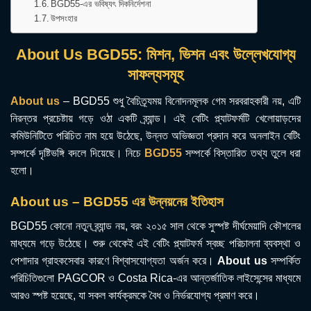
BGD55-এর ভবিষ্যৎ দিকনির্দেশনা
উপসংহার
About Us BGD55: মিশন, ভিশন এবং উল্লেখযোগ্য
সাফল্যসমূহ
About us
– BGD55 শুধু বৈচিত্র্যময় বিনোদনমূলক গেম সরবরাহকারী নয়, এটি
নিরন্তর প্রচেষ্টায় গড়ে ওঠা একটি ব্র্যান্ড। এই বেটিং প্ল্যাটফর্মটি খেলোয়াড়দের
কমিউনিটিতে পরিচিত নাম হয়ে উঠেছে, উন্নত অভিজ্ঞতা প্রদান করে অনলাইন বেটিং
সম্পর্কে দৃষ্টিভঙ্গি বদলে দিয়েছে। নিচে
BGD55
সম্পর্কে বিস্তারিত তথ্য তুলে ধরা
হলো।
About us – BGD55 এর উন্নয়নের ইতিহাস
BGD55 কোনো নতুন ব্র্যান্ড নয়, বরং ২০১৫ সাল থেকে সুস্পষ্ট দীর্ঘমেয়াদি কৌশলের
মাধ্যমে গড়ে উঠেছে। শুরু থেকেই এই বেটিং প্ল্যাটফর্ম স্বচ্ছ পরিচালনা ব্যবস্থা ও
পেশাদার গ্রাহকসেবার কারণে বিশ্বাসযোগ্যতা অর্জন করে।
About us
সম্পর্কিত
পরিচিতিগুলো PAGCOR ও Costa Rica-এর আন্তর্জাতিক লাইসেন্সের মাধ্যমে
আরও স্পষ্ট হয়েছে, যা সকল কার্যক্রমকে বৈধ ও নির্ভরযোগ্য প্রমাণ করে।