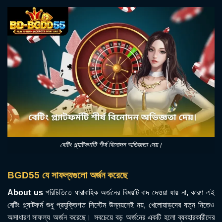
বেটিং প্ল্যাটফর্মটি শীর্ষ বিনোদন অভিজ্ঞতা দেয়।
BGD55 যে সাফল্যগুলো অর্জন করেছে
About us
পরিচিতিতে ধারাবাহিক অর্জনের বিষয়টি বাদ দেওয়া যায় না, কারণ এই
বেটিং প্ল্যাটফর্ম শুধু প্রযুক্তিগত সিস্টেম উন্নয়নেই নয়, খেলোয়াড়দের যত্ন নিতেও
অসাধারণ সাফল্য অর্জন করেছে। সবচেয়ে বড় অর্জনের একটি হলো ব্যবহারকারীদের