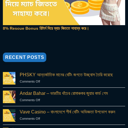
8% Rescue Bonus রিটার্ন দিয়ে ম্যাচ জিততে সাহায্য করে।
RECENT POSTS
PHSKY আন্তর্জাতিক মানের বেটিং জগতে উচ্ছ্বাস তৈরি করেছে
Comments Off
on
PHSKY
আন্তর্জাতিক
Andar Bahar – ভারতীয় ধাঁচের রোমাঞ্চকর জুয়ার কার্ড গেম
মানের
Comments Off
on
বেটিং
Andar
জগতে
Bahar
উচ্ছ্বাস
Vave Casino – বাংলাদেশে শীর্ষ বেটিং অভিজ্ঞতা উপভোগ করুন
–
তৈরি
Comments Off
on
ভারতীয়
করেছে
Vave
ধাঁচের