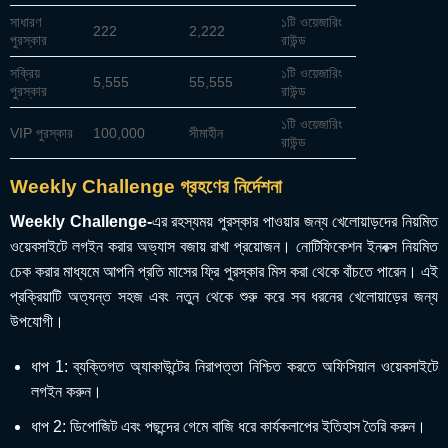
সাধারণ
১টি ওয়েজারিং
222
2,222
পুরস্কার
রাউন্ড
সক্রিয়
১টি ওয়েজারিং
5,555
55,555
পুরস্কার
রাউন্ড
১টি ওয়েজারিং
VIP পুরস্কার
100,000
সীমাহীন
রাউন্ড
Weekly Challenge গ্রহণের নির্দেশনা
Weekly Challenge-
এর রহস্যময় পুরস্কার পাওয়ার জন্য খেলোয়াড়দের নিয়মিত
ওয়েবসাইটে লগইন করার অভ্যাস বজায় রাখা প্রয়োজন। নোটিফিকেশন ইনবক্স নিয়মিত
চেক করার মাধ্যমে আপনি প্রতি মাসের ফ্রি পুরস্কার মিস করা থেকে বাঁচতে পারেন। এই
প্রক্রিয়াটি অত্যন্ত সহজ এবং নতুন থেকে শুরু করে সব ধরনের খেলোয়াড়ের জন্য
উপযোগী।
ধাপ 1: ব্যক্তিগত অ্যাকাউন্টের নিরাপত্তা নিশ্চিত করতে অফিসিয়াল ওয়েবসাইটে
লগইন করুন।
ধাপ 2: ডিপোজিট এবং পছন্দের গেমে বাজি ধরে কার্যকলাপের ইতিহাস তৈরি করুন।