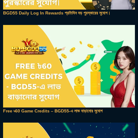
BGD55 Daily Log In Rewards প্রতিদিন বড় পুরস্কারের সুযোগ।
Free ৳60 Game Credits – BGD55-এ লাভ বাড়ানোর সুযোগ