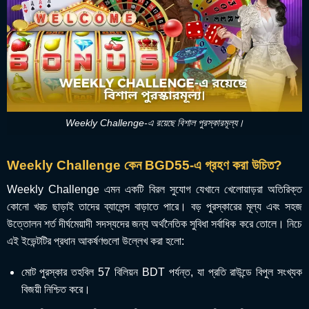
Weekly Challenge-এ রয়েছে বিশাল পুরস্কারমূল্য।
Weekly Challenge কেন BGD55-এ গ্রহণ করা উচিত?
Weekly Challenge এমন একটি বিরল সুযোগ যেখানে খেলোয়াড়রা অতিরিক্ত
কোনো খরচ ছাড়াই তাদের ব্যালেন্স বাড়াতে পারে। বড় পুরস্কারের মূল্য এবং সহজ
উত্তোলন শর্ত দীর্ঘমেয়াদী সদস্যদের জন্য অর্থনৈতিক সুবিধা সর্বাধিক করে তোলে। নিচে
এই ইভেন্টটির প্রধান আকর্ষণগুলো উল্লেখ করা হলো:
মোট পুরস্কার তহবিল 57 বিলিয়ন BDT পর্যন্ত, যা প্রতি রাউন্ডে বিপুল সংখ্যক
বিজয়ী নিশ্চিত করে।