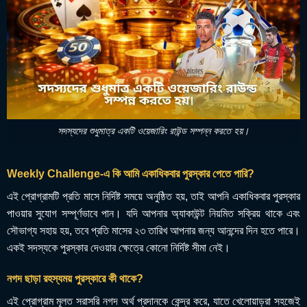
সদস্যদের শুধুমাত্র একটি ওয়েজারিং রাউন্ড সম্পন্ন করতে হয়।
Weekly Challenge-এ কি আমি একাধিকবার পুরস্কার পেতে পারি?
এই প্রোগ্রামটি প্রতি মাসে নির্দিষ্ট সময়ে অনুষ্ঠিত হয়, তাই আপনি একাধিকবার পুরস্কার
পাওয়ার সুযোগ সম্পূর্ণভাবে পান। যদি আপনার অ্যাকাউন্ট নিয়মিত সক্রিয় থাকে এবং
সৌভাগ্য সহায় হয়, তবে প্রতি মাসের ২৩ তারিখ আপনার জন্য আনন্দের দিন হতে পারে।
একই সদস্যকে পুরস্কার দেওয়ার ক্ষেত্রে কোনো নির্দিষ্ট সীমা নেই।
নগদ ছাড়া রহস্যময় পুরস্কারে কী থাকে?
এই প্রোগ্রাম মূলত সরাসরি নগদ অর্থ প্রদানকে কেন্দ্র করে, যাতে খেলোয়াড়রা সহজেই