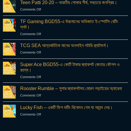
Casino
রোমাঞ্চকর
Teen Patti 20-20 – ভারতীয় পোকার শীর্ষ, সবচেয়ে জনপ্রিয়।
–
জুয়ার
Comments Off
on
বাংলাদেশে
কার্ড
Teen
শীর্ষ
গেম
Patti
বেটিং
TF Gaming BGD55-এ উচ্চমানের অভিজাত ই-স্পোর্টস বেটিং
20-
অভিজ্ঞতা
স্লট।
20
উপভোগ
Comments Off
on
–
করুন
TF
ভারতীয়
Gaming
পোকার
TCG SEA আন্তর্জাতিক মানের অনলাইন লটারি প্ল্যাটফর্ম।
BGD55-
শীর্ষ,
Comments Off
on
এ
সবচেয়ে
TCG
উচ্চমানের
জনপ্রিয়।
SEA
Super Ace BGD55-এ কোটি টাকার জ্যাকপট জেতার কৌশল ও
অভিজাত
আন্তর্জাতিক
ই-
রহস্য।
মানের
স্পোর্টস
Comments Off
on
অনলাইন
বেটিং
Super
লটারি
স্লট।
Ace
প্ল্যাটফর্ম।
Rooster Rumble – সুপার জ্যাকপটসহ মোরগ লড়াইয়ের অ্যারেনা
BGD55-
Comments Off
on
এ
Rooster
কোটি
Rumble
Lucky Fish – একটি ফিশ শুটিং বিনোদন গেম যা আনন্দ দেয়।
টাকার
–
জ্যাকপট
Comments Off
on
সুপার
জেতার
Lucky
জ্যাকপটসহ
কৌশল
Fish
মোরগ
ও
–
লড়াইয়ের