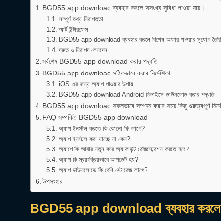
BGD55 app download ব্যবহার করলে অসংখ্য সুবিধা পাওয়া যায়।
সম্পূর্ণ তথ্য নিরাপত্তা
স্মার্ট ইন্টারফেস
BGD55 app download ব্যবহার করলে বিশেষ অফার পাওয়ার সুযোগ তৈরি
দ্রুত ও নিরাপদ লেনদেন
সর্বশেষ BGD55 app download করার পদ্ধতি
BGD55 app download সঠিকভাবে করার নির্দেশিকা
iOS এর জন্য অ্যাপ পাওয়ার উপায়
BGD55 app download Android ডিভাইসে ডাউনলোড করার পদ্ধতি
BGD55 app download সফলভাবে সম্পন্ন করার সময় কিছু গুরুত্বপূর্ণ নির্দ
FAQ সম্পর্কিত BGD55 app download
অ্যাপ ইনস্টল করতে কি কোনো ফি লাগে?
অ্যাপ ইনস্টল করা যাচ্ছে না কেন?
অ্যাপে কি আবার নতুন করে অ্যাকাউন্ট রেজিস্ট্রেশন করতে হবে?
অ্যাপ কি স্বয়ংক্রিয়ভাবে আপডেট হয়?
অ্যাপ ডাউনলোডে কি বেশি স্টোরেজ লাগে?
উপসংহার
BGD55 app download ব্যবহার করলে অসং