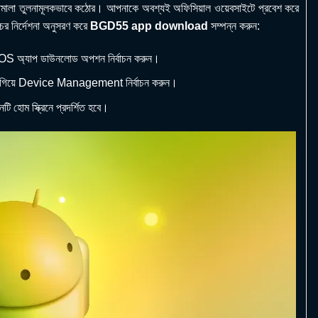
তিমালা তুলনামূলকভাবে কঠোর। আপনাকে অবশ্যই অফিসিয়াল ওয়েবসাইটে প্রবেশ করে
ের নির্দেশনা অনুসরণ করে
BGD55 app download
সম্পন্ন করুন:
ে iOS অ্যাপ ডাউনলোড অপশন নির্বাচন করুন।
 গিয়ে Device Management নির্বাচন করুন।
 হোম স্ক্রিনে প্রদর্শিত হবে।