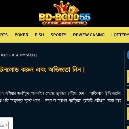
ORTS
POKER
FISH
SPORTS
REVIEW CASINO
LOTTER
ন এবং অভিজ্ঞতা নিন।
ড করুন এবং অভিজ্ঞতা নিন।
 এশিয়ার জনপ্রিয় অনলাইন গেমের ভান্ডারে পৌঁছে দেয়। স্মার্টফোনে ইন্টিগ্রেটেড
র গতি অত্যন্ত দ্রুত থাকে। মসৃণ অপারেশন প্রক্রিয়া প্রতিটি বেটিংকে সহজ করে